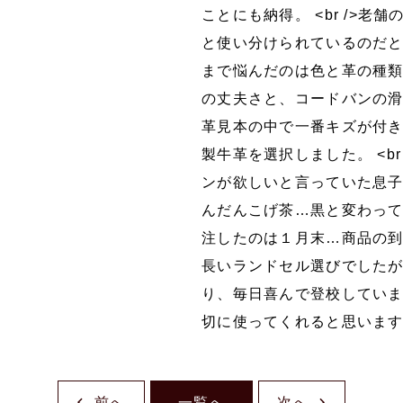
ことにも納得。 <br />
と使い分けられているのだと思
まで悩んだのは色と革の種類で
の丈夫さと、コードバンの滑ら
革見本の中で一番キズが付
製牛革を選択しました。 <b
ンが欲しいと言っていた息
んだんこげ茶…黒と変わってい
注したのは１月末…商品の到着
長いランドセル選びでした
り、毎日喜んで登校しています
切に使ってくれると思いま
前へ
一覧へ
次へ