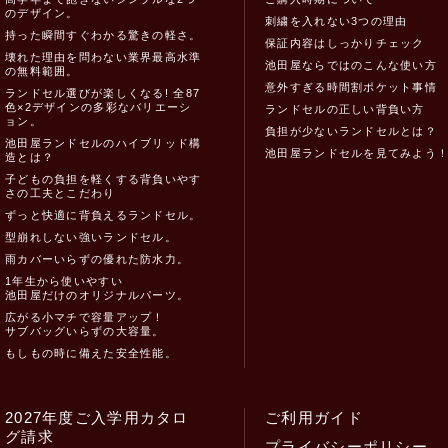
のデザイン。
刺繍を入れない3つの理由
持った瞬間すぐわかる驚きの軽さ。
保証内容はしっかりチェック
壊れた理由を問わない業界最高水準
池田屋ならではのこんな使い方
の無料範囲。
意外すぎる時間割ポケット事情
ランドセル選びが楽しくなる! 全87
色×2デザインの多彩なバリエーシ
ランドセルの正しい背負い方
ョン。
負担が少ないランドセルとは？
池田屋ランドセルのハイブリッド構
池田屋ランドセルを見てみよう
造とは？
子どもの負担を軽くする背負いやす
さの工夫とこだわり
ずっと快適に背負えるランドセル。
型崩れしない強いランドセル。
雨カバーいらずの優れた防水力。
1年生から使いやすい
池田屋だけのオリジナルパーツ。
広がる小マチで容量アップ！
サブバッグいらずの大容量。
もしもの時に備えた安全性能。
2027年度ご入学用カタロ
ご利用ガイド
グ請求
プライバシーポリシー