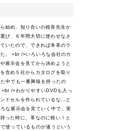
から始め、知り合いの校長先生か
を選び、６年間大切に使わせなさ
いていたので、できれば本革のラ
。 <br />いろいろな会社のカ
本や展示会を見てから決めようと
んを含め５社からカタログを取り
り寄せた中でも一番興味を持ったの
br />わかりやすいDVDも入っ
ランドセルを作られているな…と
いろいろな展示会を見ていく中で、実
を持った時に、革なのに軽い！と
材適所で使っているものが違うという