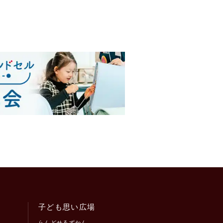
子ども思い広場
らんどせるずかん