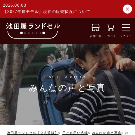
2026.08.03
【2027年度モデル】現在の販売状況について
店舗一覧
カート
メニュー
VOICE & PHOTO
みんなの声と写真
池田屋ランドセル【公式通販】
子ども思い広場
みんなの声と写真
静岡県