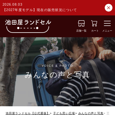
2026.08.03
【2027年度モデル】現在の販売状況について
店舗一覧
カート
メニュー
VOICE & PHOTO
みんなの声と写真
池田屋ランドセル【公式通販】
子ども思い広場
みんなの声と写真
三重県