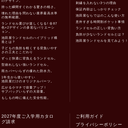
のデザイン。
刺繍を入れない3つの理由
持った瞬間すぐわかる驚きの軽さ。
保証内容はしっかりチェック
壊れた理由を問わない業界最高水準
池田屋ならではのこんな使い方
の無料範囲。
意外すぎる時間割ポケット事情
ランドセル選びが楽しくなる! 全87
色×2デザインの多彩なバリエーシ
ランドセルの正しい背負い方
ョン。
負担が少ないランドセルとは？
池田屋ランドセルのハイブリッド構
池田屋ランドセルを見てみよう
造とは？
子どもの負担を軽くする背負いやす
さの工夫とこだわり
ずっと快適に背負えるランドセル。
型崩れしない強いランドセル。
雨カバーいらずの優れた防水力。
1年生から使いやすい
池田屋だけのオリジナルパーツ。
広がる小マチで容量アップ！
サブバッグいらずの大容量。
もしもの時に備えた安全性能。
2027年度ご入学用カタロ
ご利用ガイド
グ請求
プライバシーポリシー