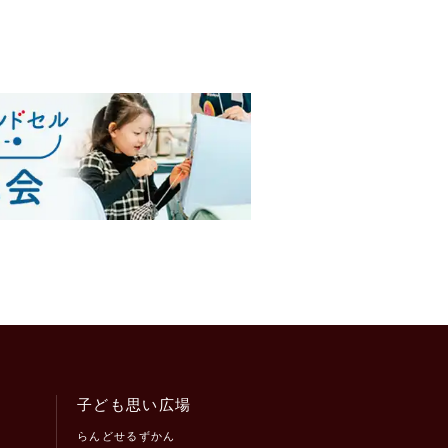
子ども思い広場
らんどせるずかん