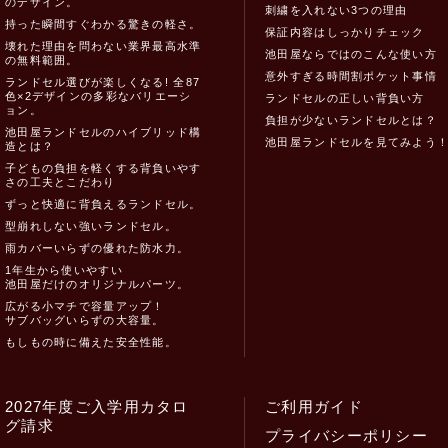
のデザイン。
刺繍を入れない3つの理由
持った瞬間すぐわかる驚きの軽さ。
保証内容はしっかりチェック
壊れた理由を問わない業界最高水準
池田屋ならではのこんな使い方
の無料範囲。
意外すぎる時間割ポケット事情
ランドセル選びが楽しくなる! 全87
色×2デザインの多彩なバリエーシ
ランドセルの正しい背負い方
ョン。
負担が少ないランドセルとは？
池田屋ランドセルのハイブリッド構
池田屋ランドセルを見てみよう
造とは？
子どもの負担を軽くする背負いやす
さの工夫とこだわり
ずっと快適に背負えるランドセル。
型崩れしない強いランドセル。
雨カバーいらずの優れた防水力。
1年生から使いやすい
池田屋だけのオリジナルパーツ。
広がる小マチで容量アップ！
サブバッグいらずの大容量。
もしもの時に備えた安全性能。
2027年度ご入学用カタロ
ご利用ガイド
グ請求
プライバシーポリシー