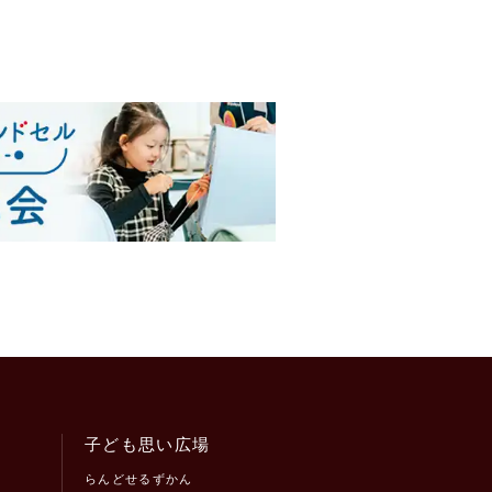
子ども思い広場
らんどせるずかん