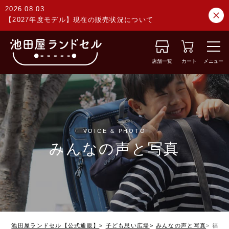
2026.08.03
【2027年度モデル】現在の販売状況について
店舗一覧
カート
メニュー
VOICE & PHOTO
みんなの声と写真
池田屋ランドセル【公式通販】
子ども思い広場
みんなの声と写真
福岡県