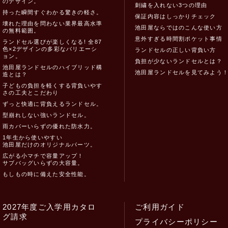
のデザイン。
刺繍を入れない3つの理由
持った瞬間すぐわかる驚きの軽さ。
保証内容はしっかりチェック
壊れた理由を問わない業界最高水準
池田屋ならではのこんな使い方
の無料範囲。
意外すぎる時間割ポケット事情
ランドセル選びが楽しくなる! 全87
色×2デザインの多彩なバリエーシ
ランドセルの正しい背負い方
ョン。
負担が少ないランドセルとは？
池田屋ランドセルのハイブリッド構
池田屋ランドセルを見てみよう
造とは？
子どもの負担を軽くする背負いやす
さの工夫とこだわり
ずっと快適に背負えるランドセル。
型崩れしない強いランドセル。
雨カバーいらずの優れた防水力。
1年生から使いやすい
池田屋だけのオリジナルパーツ。
広がる小マチで容量アップ！
サブバッグいらずの大容量。
もしもの時に備えた安全性能。
2027年度ご入学用カタロ
ご利用ガイド
グ請求
プライバシーポリシー