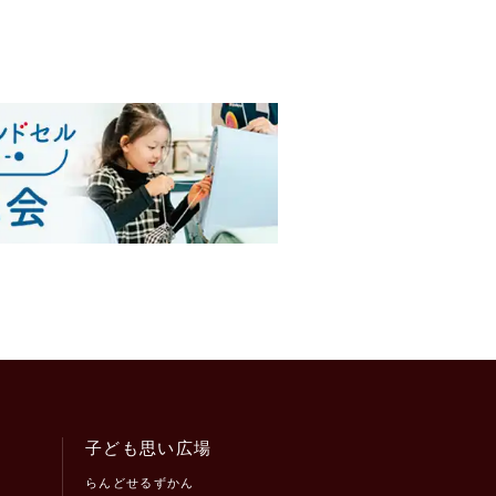
子ども思い広場
らんどせるずかん