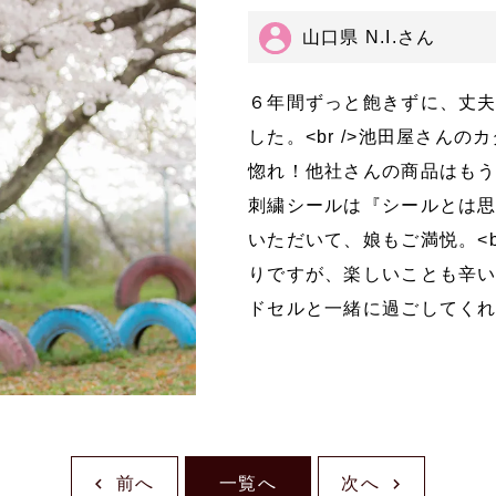
山口県 N.I.さん
６年間ずっと飽きずに、丈
した。<br />池田屋さん
惚れ！他社さんの商品はもう目
刺繍シールは『シールとは
いただいて、娘もご満悦。<b
りですが、楽しいことも辛
ドセルと一緒に過ごしてく
前へ
一覧へ
次へ