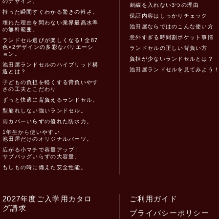
のデザイン。
刺繍を入れない3つの理由
持った瞬間すぐわかる驚きの軽さ。
保証内容はしっかりチェック
壊れた理由を問わない業界最高水準
池田屋ならではのこんな使い方
の無料範囲。
意外すぎる時間割ポケット事情
ランドセル選びが楽しくなる! 全87
色×2デザインの多彩なバリエーシ
ランドセルの正しい背負い方
ョン。
負担が少ないランドセルとは？
池田屋ランドセルのハイブリッド構
池田屋ランドセルを見てみよう
造とは？
子どもの負担を軽くする背負いやす
さの工夫とこだわり
ずっと快適に背負えるランドセル。
型崩れしない強いランドセル。
雨カバーいらずの優れた防水力。
1年生から使いやすい
池田屋だけのオリジナルパーツ。
広がる小マチで容量アップ！
サブバッグいらずの大容量。
もしもの時に備えた安全性能。
2027年度ご入学用カタロ
ご利用ガイド
グ請求
プライバシーポリシー