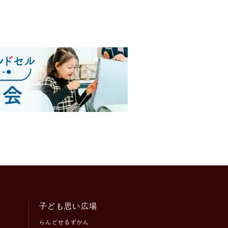
子ども思い広場
らんどせるずかん