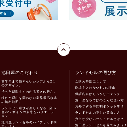
池田屋のこだわり
ランドセルの選び方
高学年まで飽きないシンプルな2つ
ご購入時期について
のデザイン。
刺繍を入れない3つの理由
持った瞬間すぐわかる驚きの軽さ。
保証内容はしっかりチェック
壊れた理由を問わない業界最高水準
池田屋ならではのこんな使い方
の無料範囲。
意外すぎる時間割ポケット事情
ランドセル選びが楽しくなる! 全87
色×2デザインの多彩なバリエーシ
ランドセルの正しい背負い方
ョン。
負担が少ないランドセルとは？
池田屋ランドセルのハイブリッド構
池田屋ランドセルを見てみよう
造とは？