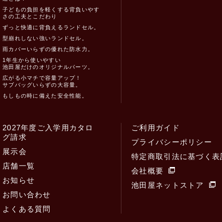
子どもの負担を軽くする背負いやす
さの工夫とこだわり
ずっと快適に背負えるランドセル。
型崩れしない強いランドセル。
雨カバーいらずの優れた防水力。
1年生から使いやすい
池田屋だけのオリジナルパーツ。
広がる小マチで容量アップ！
サブバッグいらずの大容量。
もしもの時に備えた安全性能。
2027年度ご入学用カタロ
ご利用ガイド
グ請求
プライバシーポリシー
展示会
特定商取引法に基づく表
店舗一覧
会社概要
お知らせ
池田屋ネットストア
お問い合わせ
よくある質問