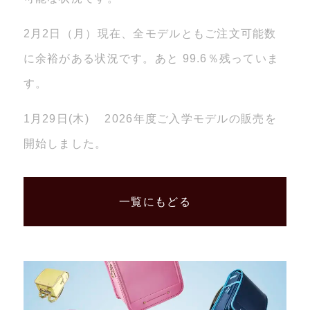
2月2日（月）現在、全モデルともご注文可能数
に余裕がある状況です。あと 99.6％残っていま
す。
1月29日(木) 2026年度ご入学モデルの販売を
開始しました。
一覧にもどる