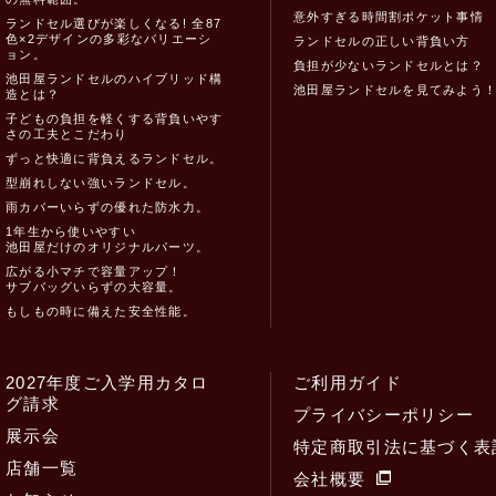
意外すぎる時間割ポケット事情
ランドセル選びが楽しくなる! 全87
色×2デザインの多彩なバリエーシ
ランドセルの正しい背負い方
ョン。
負担が少ないランドセルとは？
池田屋ランドセルのハイブリッド構
池田屋ランドセルを見てみよう
造とは？
子どもの負担を軽くする背負いやす
さの工夫とこだわり
ずっと快適に背負えるランドセル。
型崩れしない強いランドセル。
雨カバーいらずの優れた防水力。
1年生から使いやすい
池田屋だけのオリジナルパーツ。
広がる小マチで容量アップ！
サブバッグいらずの大容量。
もしもの時に備えた安全性能。
2027年度ご入学用カタロ
ご利用ガイド
グ請求
プライバシーポリシー
展示会
特定商取引法に基づく表
店舗一覧
会社概要