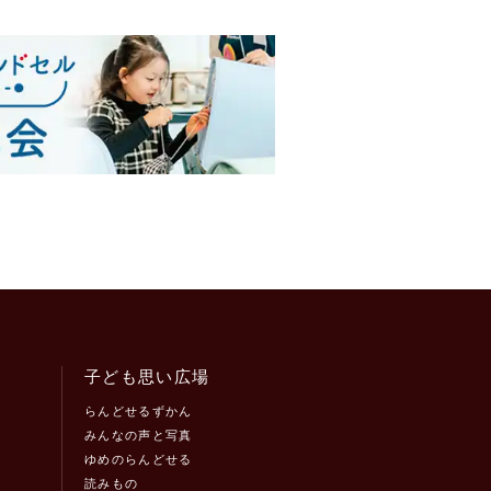
子ども思い広場
らんどせるずかん
みんなの声と写真
ゆめのらんどせる
読みもの