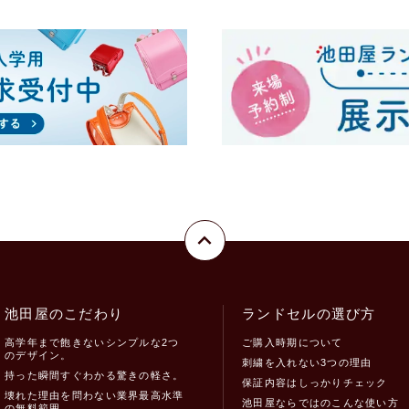
池田屋のこだわり
ランドセルの選び方
高学年まで飽きないシンプルな2つ
ご購入時期について
のデザイン。
刺繍を入れない3つの理由
持った瞬間すぐわかる驚きの軽さ。
保証内容はしっかりチェック
壊れた理由を問わない業界最高水準
池田屋ならではのこんな使い方
の無料範囲。