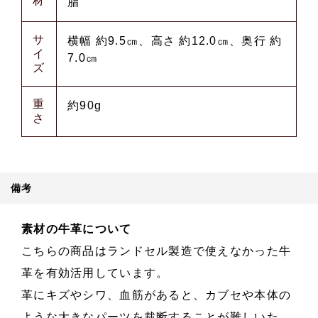
材
脂
サ
横幅 約9.5㎝、高さ 約12.0㎝、奥行 約
イ
7.0㎝
ズ
重
約90g
さ
備考
素材の牛革について
こちらの商品はランドセル製造で使えなかった牛
革を有効活用しています。
革にキズやシワ、血筋があると、カブセや本体の
ような大きなパーツを裁断することが難しいた