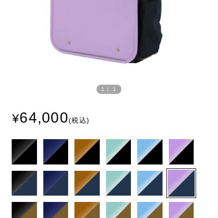
1
｜
1
64,000