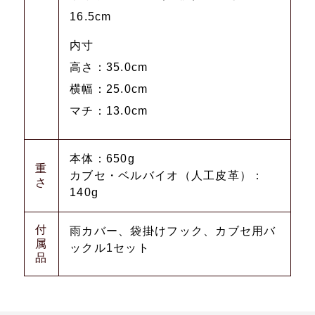
16.5cm
内寸
高さ：35.0cm
横幅：25.0cm
マチ：13.0cm
本体：650g
重
カブセ・ベルバイオ（人工皮革）：
さ
140g
付
雨カバー、袋掛けフック、カブセ用バ
属
ックル1セット
品