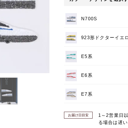
N700S
923形ドクターイエ
E5系
E6系
E7系
1～2営業日
お届け日目安
る場合は遅い