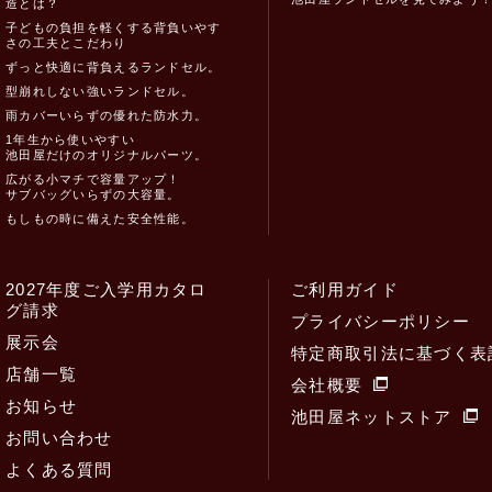
造とは？
子どもの負担を軽くする背負いやす
さの工夫とこだわり
ずっと快適に背負えるランドセル。
型崩れしない強いランドセル。
雨カバーいらずの優れた防水力。
1年生から使いやすい
池田屋だけのオリジナルパーツ。
広がる小マチで容量アップ！
サブバッグいらずの大容量。
もしもの時に備えた安全性能。
2027年度ご入学用カタロ
ご利用ガイド
グ請求
プライバシーポリシー
展示会
特定商取引法に基づく表
店舗一覧
会社概要
お知らせ
池田屋ネットストア
お問い合わせ
よくある質問