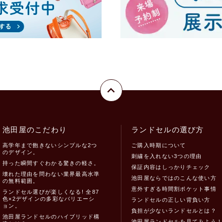
池田屋のこだわり
ランドセルの選び方
高学年まで飽きないシンプルな2つ
ご購入時期について
のデザイン。
刺繍を入れない3つの理由
持った瞬間すぐわかる驚きの軽さ。
保証内容はしっかりチェック
壊れた理由を問わない業界最高水準
池田屋ならではのこんな使い方
の無料範囲。
意外すぎる時間割ポケット事情
ランドセル選びが楽しくなる! 全87
色×2デザインの多彩なバリエーシ
ランドセルの正しい背負い方
ョン。
負担が少ないランドセルとは？
池田屋ランドセルのハイブリッド構
池田屋ランドセルを見てみよう