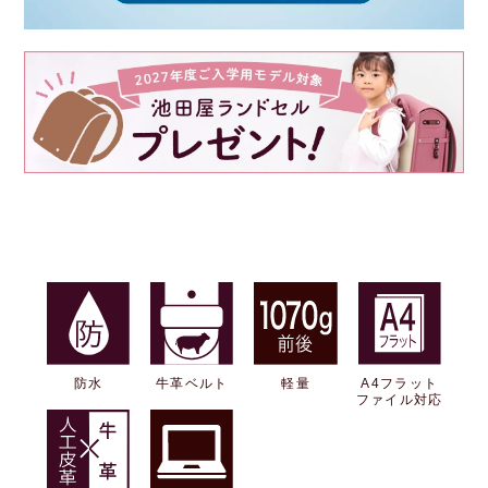
防水
牛革ベルト
軽量
A4フラット
ファイル対応