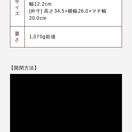
サ
幅12.2cm
イ
[外寸] 高さ34.5×横幅26.0×マチ幅
ズ
20.0cm
重
1,070g前後
さ
【開閉方法】