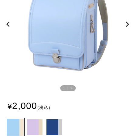
Prev
Next
ious
1
｜
2
2,000