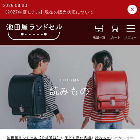
2026.08.03
【2027年度モデル】現在の販売状況について
店舗一覧
カート
メニュー
COLUMN
読みもの
池田屋ランドセル【公式通販】
子ども思い広場
読みもの
半かぶせのラ