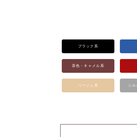
ブラック系
茶色・キャメル系
ベージュ系
シル