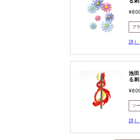
る刺
¥8
詳し
池田
る刺
¥8
詳し