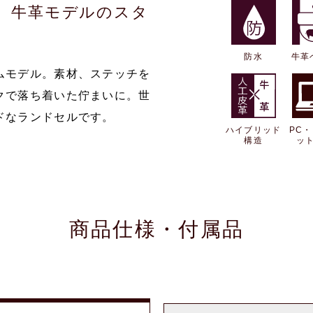
、牛革モデルのスタ
防水
牛革
ムモデル。素材、ステッチを
クで落ち着いた佇まいに。世
ドなランドセルです。
ハイブリッド
PC
構造
ッ
商品仕様・付属品