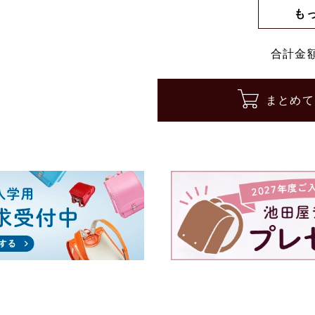
も
合計金
まとめて