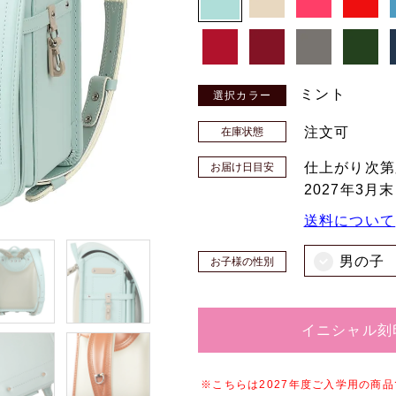
ミント
注文可
在庫状態
仕上がり次第
お届け日目安
2027年3月
送料について
男の子
お子様の性別
イニシャル刻
※こちらは2027年度ご入学用の商