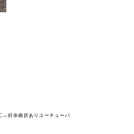
工→紆余曲折ありユーチューバ