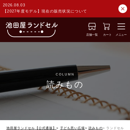
2026.08.03
【2027年度モデル】現在の販売状況について
店舗一覧
カート
メニュー
COLUMN
読みもの
池田屋ランドセル【公式通販】
子ども思い広場
読みもの
ランドセルの