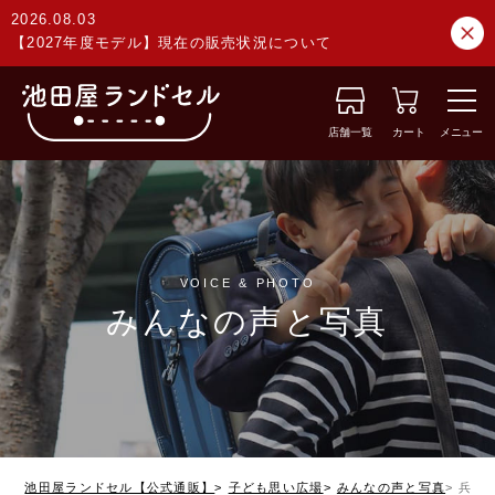
2026.08.03
【2027年度モデル】現在の販売状況について
店舗一覧
カート
メニュー
VOICE & PHOTO
みんなの声と写真
池田屋ランドセル【公式通販】
子ども思い広場
みんなの声と写真
兵庫県