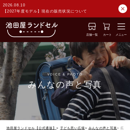
2026.08.10
【2027年度モデル】現在の販売状況について
店舗一覧
カート
メニュー
VOICE & PHOTO
みんなの声と写真
池田屋ランドセル【公式通販】
子ども思い広場
みんなの声と写真
広島県