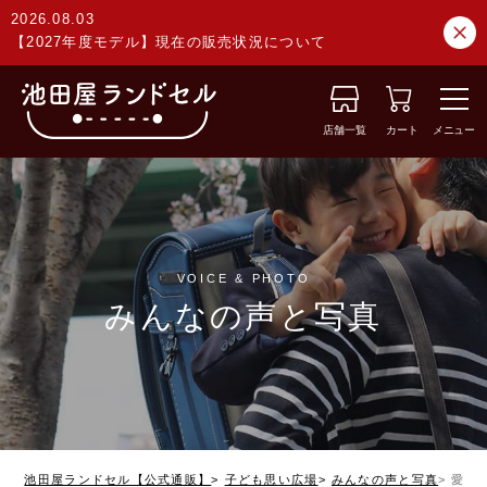
2026.08.03
【2027年度モデル】現在の販売状況について
店舗一覧
カート
メニュー
VOICE & PHOTO
みんなの声と写真
池田屋ランドセル【公式通販】
子ども思い広場
みんなの声と写真
愛知県