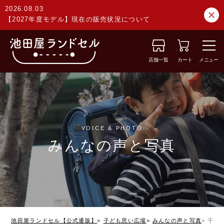
2026.08.03
【2027年度モデル】現在の販売状況について
店舗一覧
カート
メニュー
VOICE & PHOTO
みんなの声と写真
池田屋ランドセル【公式通販】
子ども思い広場
みんなの声と写真
千葉県