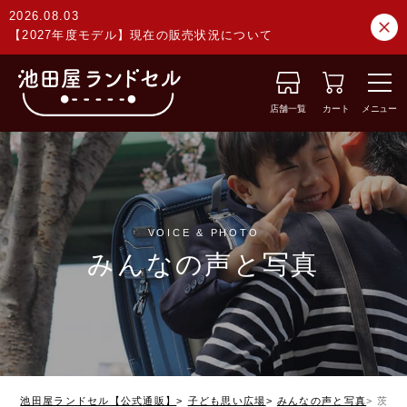
2026.08.03
【2027年度モデル】現在の販売状況について
店舗一覧
カート
メニュー
VOICE & PHOTO
みんなの声と写真
池田屋ランドセル【公式通販】
子ども思い広場
みんなの声と写真
茨城県