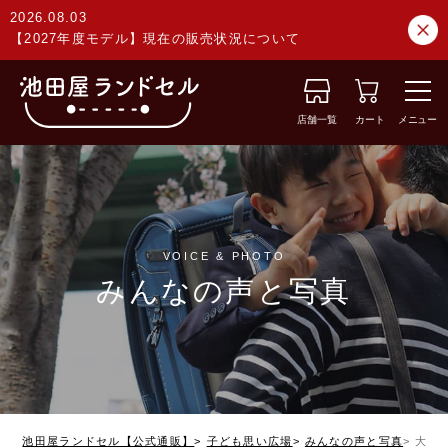
2026.08.03
【2027年度モデル】現在の販売状況について
店舗一覧
カート
メニュー
VOICE & PHOTO
みんなの声と写真
池田屋ランドセル【公式通販】
子ども思い広場
みんなの声と写真
大阪府