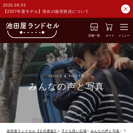
2026.08.03
【2027年度モデル】現在の販売状況について
店舗一覧
カート
メニュー
VOICE & PHOTO
みんなの声と写真
池田屋ランドセル【公式通販】
子ども思い広場
みんなの声と写真
千葉