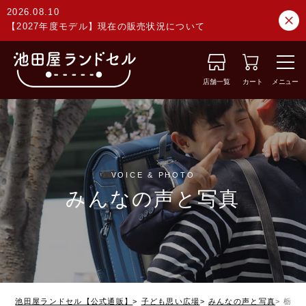
2026.08.10
【2027年度モデル】現在の販売状況について
店舗一覧
カート
メニュー
VOICE & PHOTO
みんなの声と写真
池田屋ランドセル【公式通販】
子ども思い広場
みんなの声と写真
栃木