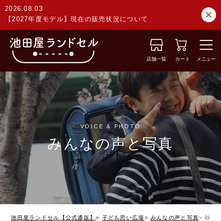
2026.08.03
【2027年度モデル】現在の販売状況について
店舗一覧
カート
メニュー
VOICE & PHOTO
みんなの声と写真
池田屋ランドセル【公式通販】
子ども思い広場
みんなの声と写真
秋田県