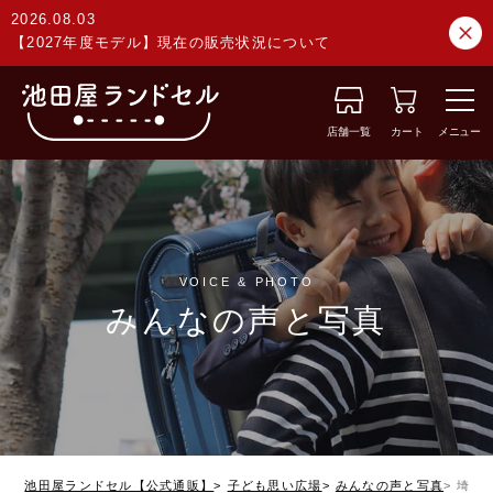
2026.08.03
【2027年度モデル】現在の販売状況について
店舗一覧
カート
メニュー
VOICE & PHOTO
みんなの声と写真
池田屋ランドセル【公式通販】
子ども思い広場
みんなの声と写真
埼玉県