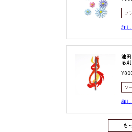
詳し
池田
る刺
¥8
詳し
も