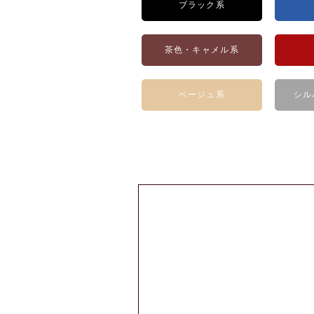
ブラック系
茶色・キャメル系
ベージュ系
シル