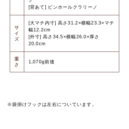
ノ
[背あて] ピンホールクラリーノ
[大マチ内寸] 高さ31.2×横幅23.3×マチ
サ
幅12.2cm
イ
[外寸] 高さ34.5×横幅26.0×厚さ
ズ
20.0cm
重
1,070g前後
さ
※袋掛けフックは左右についています。