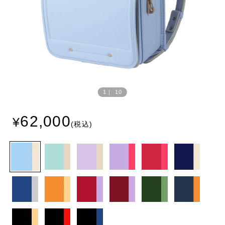
Prev
Next
ious
1
｜
10
62,000