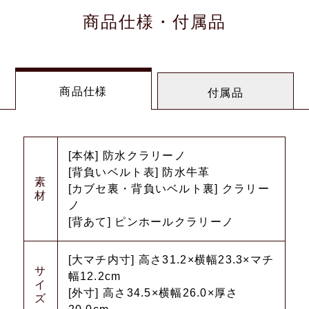
商品仕様・付属品
商品仕様
付属品
[本体] 防水クラリーノ
[背負いベルト表] 防水牛革
素
[カブセ裏・背負いベルト裏] クラリー
材
ノ
[背あて] ピンホールクラリーノ
[大マチ内寸] 高さ31.2×横幅23.3×マチ
サ
幅12.2cm
イ
[外寸] 高さ34.5×横幅26.0×厚さ
ズ