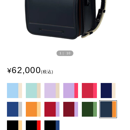
Prev
Next
ious
1
｜
10
62,000