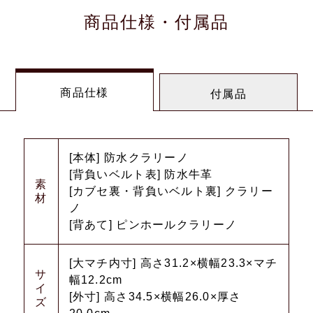
商品仕様・付属品
商品仕様
付属品
[本体] 防水クラリーノ
[背負いベルト表] 防水牛革
素
[カブセ裏・背負いベルト裏] クラリー
材
ノ
[背あて] ピンホールクラリーノ
[大マチ内寸] 高さ31.2×横幅23.3×マチ
サ
幅12.2cm
イ
[外寸] 高さ34.5×横幅26.0×厚さ
ズ