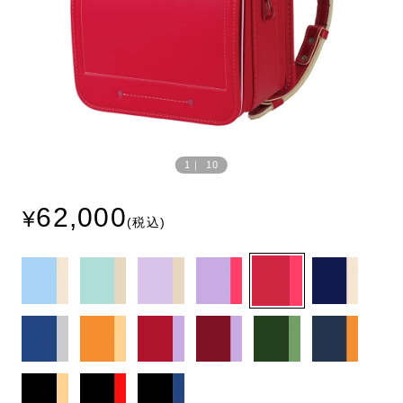
Prev
Next
ious
1
｜
10
62,000