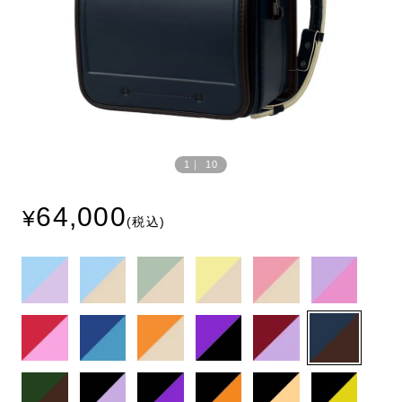
Prev
Next
ious
1
｜
10
64,000