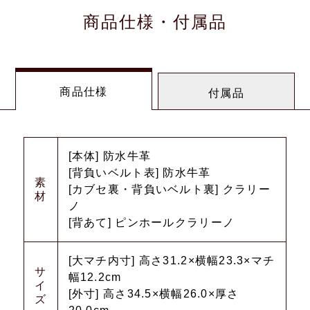
商品仕様・付属品
商品仕様
付属品
[本体] 防水牛革
[背負いベルト表] 防水牛革
素
[カブセ裏・背負いベルト裏] クラリー
材
ノ
[背あて] ピンホールクラリーノ
[大マチ内寸] 高さ31.2×横幅23.3×マチ
サ
幅12.2cm
イ
[外寸] 高さ34.5×横幅26.0×厚さ
ズ