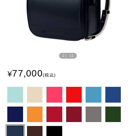
Prev
Next
ious
1
｜
11
77,000