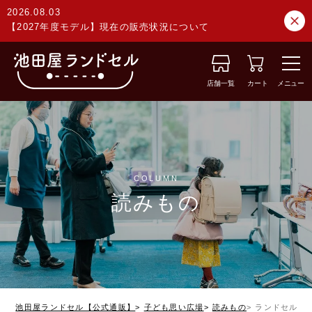
2026.08.03
【2027年度モデル】現在の販売状況について
店舗一覧
カート
メニュー
COLUMN
読みもの
池田屋ランドセル【公式通販】
子ども思い広場
読みもの
ランドセルを