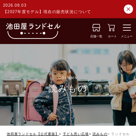
2026.08.03
【2027年度モデル】現在の販売状況について
店舗一覧
カート
メニュー
COLUMN
読みもの
池田屋ランドセル【公式通販】
子ども思い広場
読みもの
ランドセルは