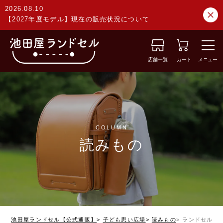
2026.08.10
【2027年度モデル】現在の販売状況について
店舗一覧
カート
メニュー
COLUMN
読みもの
池田屋ランドセル【公式通販】
子ども思い広場
読みもの
ランドセルの