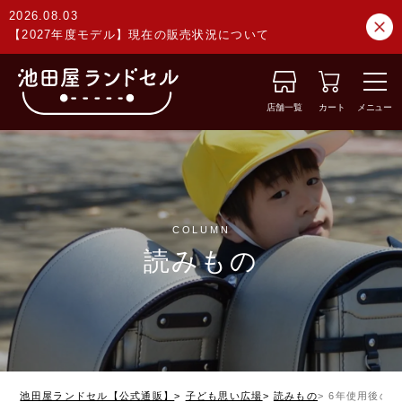
2026.08.03
【2027年度モデル】現在の販売状況について
店舗一覧
カート
メニュー
COLUMN
読みもの
池田屋ランドセル【公式通販】
子ども思い広場
読みもの
6年使用後の