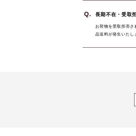
Q.
長期不在・受取
お荷物を受取拒否さ
品送料が発生いたし
ますので、予めご了
る場合は、当店へご
ご連絡ください。