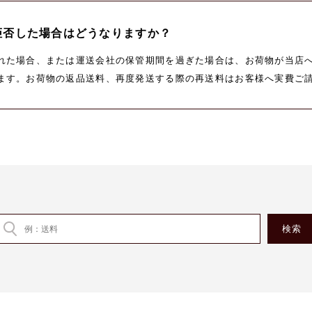
拒否した場合はどうなりますか？
れた場合、または運送会社の保管期間を過ぎた場合は、お荷物が当店
ます。お荷物の返品送料、再度発送する際の再送料はお客様へ実費ご
承ください。 お荷物の保管期間は7日～10日程です。急なお出かけや
連絡いただくか、発送完了メールに記載されているお荷物番号にて、