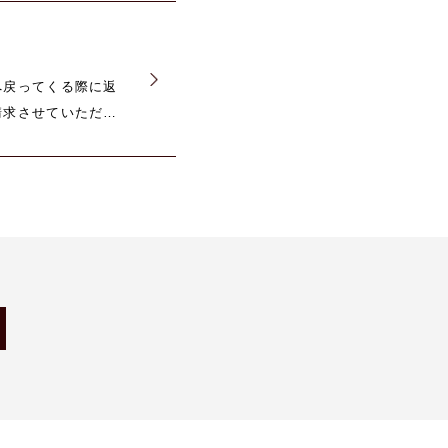
へ戻ってくる際に返
請求させていただき
長期間お留守にされ
運送会社へその旨を