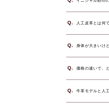
Q.
イニシャル刻印
Q.
人工皮革とは何
Q.
身体が大きいけ
Q.
価格の違いで、
Q.
牛革モデルと人