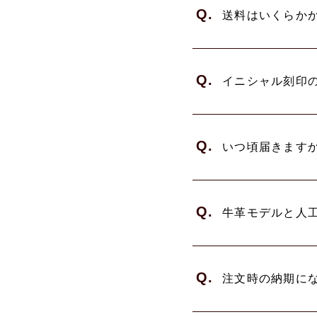
Q.
送料はいくらか
Q.
イニシャル刻印
Q.
いつ頃届きます
Q.
牛革モデルと人
Q.
注文時の納期に