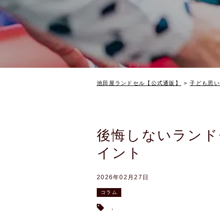
池田屋ランドセル【公式通販】
子ども思い
後悔しないランド
イント
2026年02月27日
コラム
,